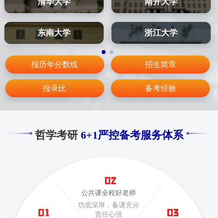
清华大学
南开大学
东南大学
浙江大学
报历年分数线
招生简章
报录比
备考经验
哲学考研
6+1严控备考服务体系
公共课全程好老师
功底深厚，备课充分
责任心强