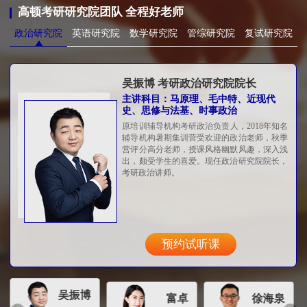
高顿考研研究院团队 全程好老师
政治研究院
英语研究院
数学研究院
管综研究院
复试研究院
吴振博 考研政治研究院院长
主讲科目：马原理、毛中特、近现代
史、思修与法基、时事政治
原培训辅导机构考研政治负责人，2018年知名
辅导机构暑期集训营受欢迎的政治老师，秋季
营评分高分老师，授课风格幽默风趣，深入浅
出，颇受学生的喜爱。现任政治研究院院长，
考研政治讲师。
预约试听课
吴振博
富卓
徐海泉