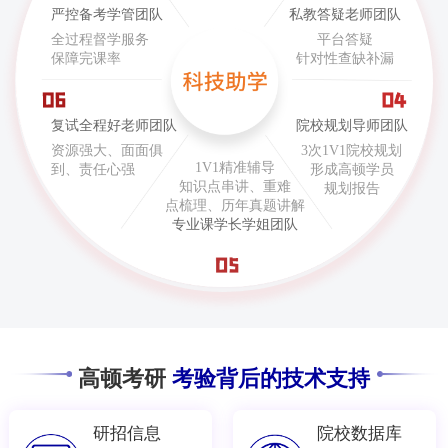
严控备考学管团队
私教答疑老师团队
全过程督学服务
平台答疑
保障完课率
针对性查缺补漏
复试全程好老师团队
院校规划导师团队
资源强大、面面俱
3次1V1院校规划
1V1精准辅导
到、责任心强
形成高顿学员
知识点串讲、重难
规划报告
点梳理、历年真题讲解
专业课学长学姐团队
高顿考研
考验背后的技术支持
研招信息
院校数据库