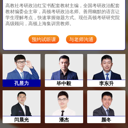
高教社考研政治红宝书配套教材主编，全国考研政治配套
教材编委会主审，高顿考研政治名师。善用幽默的语言让
学生理解考点，快速掌握做题方式。现任高顿考研研究院
高级顾问，高顿上海集训营教师。
预约试听课
与老师沟通
孔昱力
毕中毅
李东升
闫晨光
潘杰
颜冬