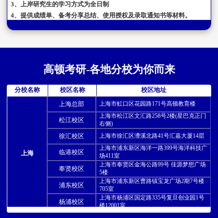
3、上岸研究生的学习方式为全日制
4、提供成绩单、备考分享总结、使用授权及录取通知书等材料。
高顿考研-各地分校为你而来
分校名称
校区名称
校区地址
上海总部
上海市虹口区花园路171号高顿教育楼
上海市松江区文汇路258号2楼(星巴克正门
松江校区
右侧)
徐汇校区
上海市徐汇区漕溪北路41号汇嘉大厦14层
上海市浦东新区海洋一路399号海洋科技广
临港校区
上海
场411室
上海市奉贤区金海公路99号 佳源梦想广场
奉贤校区
5楼
上海市浦东新区曹路镇宝龙广场2期7号楼
浦东校区
705室
上海市杨浦区国定路335号复旦创业园1号
杨浦校区
楼12001室
仙林校区
南京市栖霞区文苑路8号东城汇4F