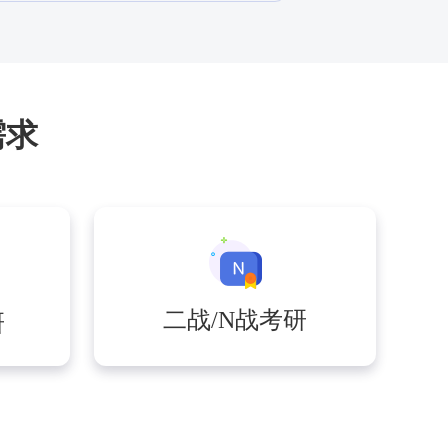
需求
二战/N战考研
研