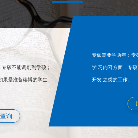
专硕需要学两年；专
，专硕不能调剂到学硕；
学 习内容方面，专
如果是准备读博的学生，
开发 之类的工作。
查询