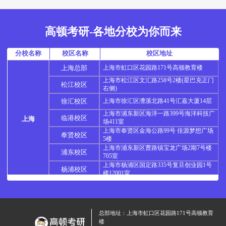
高顿考研-各地分校为你而来
分校名称
校区名称
校区地址
上海总部
上海市虹口区花园路171号高顿教育楼
上海市松江区文汇路258号2楼(星巴克正门
松江校区
右侧)
徐汇校区
上海市徐汇区漕溪北路41号汇嘉大厦14层
上海市浦东新区海洋一路399号海洋科技广
临港校区
上海
场411室
上海市奉贤区金海公路99号 佳源梦想广场
奉贤校区
5楼
上海市浦东新区曹路镇宝龙广场2期7号楼
浦东校区
705室
上海市杨浦区国定路335号复旦创业园1号
杨浦校区
楼12001室
仙林校区
南京市栖霞区文苑路8号东城汇4F
南京市浦口区星火路星智汇商务花园14-2
浦口校区
一楼高顿考研
南京校区
总部地址：上海市虹口区花园路171号高顿教育
南京市玄武区中山东路9号天时国际商贸中
新街口校区
楼
心17楼