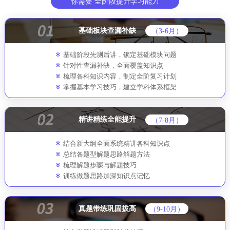
你需要 全阶段提升学习能力
基础板块查漏补缺
（3-6月）
基础阶段先测后讲，锁定基础模块问题
针对性查漏补缺，全面覆盖知识点
梳理各科知识内容，制定全阶复习计划
掌握基本学习技巧，建立学科体系框架
精讲精练全能提升
（7-8月）
结合新大纲全面系统精讲各科知识点
总结各题型解题思路解题方法
梳理解题步骤与解题技巧
训练做题思路加深知识点记忆
真题带练巩固拔高
（9-10月）