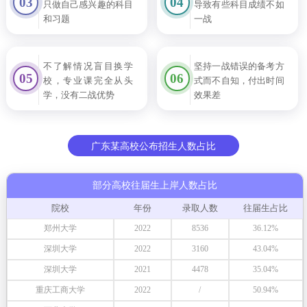
03
04
只做自己感兴趣的科目
导致有些科目成绩不如
和习题
一战
不了解情况盲目换学
坚持一战错误的备考方
05
06
校，专业课完全从头
式而不自知，付出时间
学，没有二战优势
效果差
广东某高校公布招生人数占比
部分高校往届生上岸人数占比
院校
年份
录取人数
往届生占比
郑州大学
2022
8536
36.12%
深圳大学
2022
3160
43.04%
深圳大学
2021
4478
35.04%
重庆工商大学
2022
/
50.94%