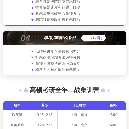
结合真题讲解题型秒杀技巧
提升解题速度和解题正确率
真题带刷击破重点高频考点
总结答题模版汇总答题技巧
模考点睛轻松备战
（11-12月）
点睛串讲复习高频知识内容
押题点睛增加考试必得分数
高频全真模考适应考场节奏
模考全面解析提升解题速度
高顿考研全年二战集训营
班型
营期
开设城市
价格
政英班
3.25-12.15
上海、南京
45800
政英数班
3.25-12.15
上海、南京
54800