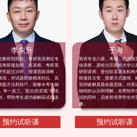
李东升
于海
北教研院院长。考研英语测试专
英语专业八级，考研、四六级
国考研规划师、巡讲师。考研英
块讲师，原哈尔滨医科大学公
研究超过15年。授课思路清晰，
研部讲师、曾任职某著名机构
极强，对试题把握精准到位。其
部项目主管，授课方式激情、
解题方法和技巧，能够令考生融
笑间破解真题命题思路。对英
，举一反三。提出的宏观“阅读
独特的认识和理解，在帮助学
”法则，帮助考生成功破解应试阅读
试的同时，启发和培养学生对
趣。
预约试听课
预约试听课