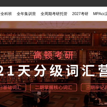
研全科班
全年集训营
全周期考研托管
2027考研
MPAc