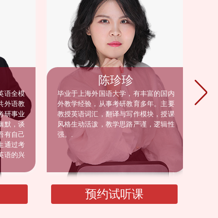
陈珍珍
英语全模
毕业于上海外国语大学，有丰富的国内
考
共外语教
外教学经验，从事考研教育多年。主要
英
考研事业
教授英语词汇，翻译与写作模块，授课
T
幽默，谈
风格生动活泼，教学思路严谨，逻辑性
者
语有自己
强。.
语
生通过考
万
英语的兴
点
词汇
预约试听课