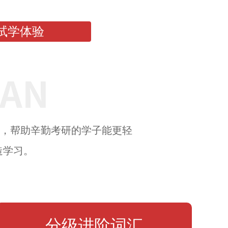
。
试学体验
式，帮助辛勤考研的学子能更轻
造学习。
分级进阶词汇