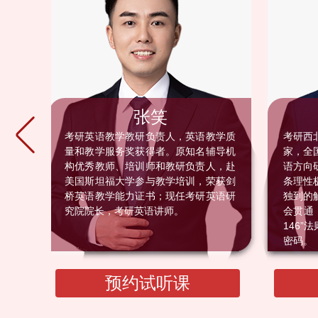
张笑
，原
考研英语教学教研负责人，英语教学质
考研西
。教
量和教学服务奖获得者。原知名辅导机
家，全
兴趣
构优秀教师、培训师和教研负责人，赴
语方向
美国斯坦福大学参与教学培训，荣获剑
条理性
桥英语教学能力证书；现任考研英语研
独到的
究院院长，考研英语讲师。
会贯通
146
密码。
预约试听课