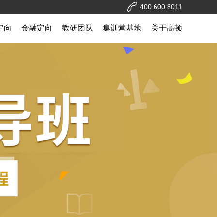
400 600 8011
c定向
金融定向
教研团队
集训营基地
关于高顿