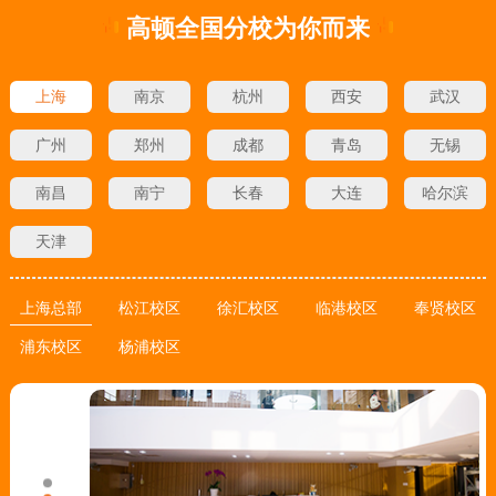
高顿全国分校为你而来
上海
南京
杭州
西安
武汉
广州
郑州
成都
青岛
无锡
南昌
南宁
长春
大连
哈尔滨
天津
上海总部
松江校区
徐汇校区
临港校区
奉贤校区
浦东校区
杨浦校区