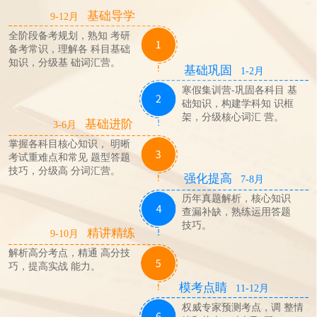
基础导学
9-12月
全阶段备考规划，熟知 考研
备考常识，理解各 科目基础
知识，分级基 础词汇营。
基础巩固
1-2月
寒假集训营-巩固各科目 基
础知识，构建学科知 识框
架，分级核心词汇 营。
基础进阶
3-6月
掌握各科目核心知识， 明晰
考试重难点和常见 题型答题
技巧，分级高 分词汇营。
强化提高
7-8月
历年真题解析，核心知识
查漏补缺，熟练运用答题
技巧。
精讲精练
9-10月
解析高分考点，精通 高分技
巧，提高实战 能力。
模考点睛
11-12月
权威专家预测考点，调 整情