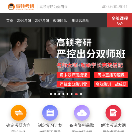
400-600-8011
首页
2026考研
2027考研
教研团队
集训营基地
确定考研方向
制定复习计划
备考资料获取
解读考试大纲
院校选择
考研复习指导
历年考研大纲
历年考研大纲