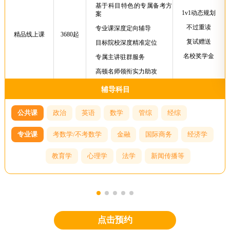
基于科目特色的专属备考方
1v1动态规划
案
不过重读
专业课深度定向辅导
精品线上课
3680起
复试赠送
目标院校深度精准定位
名校奖学金
专属主讲驻群服务
高顿名师领衔实力助攻
辅导科目
公共课
政治
英语
数学
管综
经综
专业课
考数学/不考数学
金融
国际商务
经济学
教育学
心理学
法学
新闻传播等
点击预约