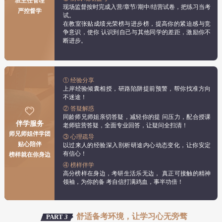
班主任管理
现场监督按时完成入营/章节/期中/结营试卷，把练习当考
严控督学
试。
在教室张贴成绩光荣榜与进步榜，提高你的紧迫感与竞
争意识，使你 认识到自己与其他同学的差距，激励你不
断进步。
① 经验分享
上岸经验倾囊相授，研路陷阱提前预警，帮你找准方向
不迷途！
② 答疑解惑
同龄师兄师姐亲切答疑，减轻你的提 问压力，配合授课
伴学服务
老师驻营答疑，全面专业回答，让疑问全扫清！
师兄师姐伴学团
③ 心理疏导
贴心陪伴
以过来人的经验深入剖析研途内心动态变化，让你安定
有信心！
榜样就在你身边
④ 榜样伴学
高分榜样在身边，考研生活乐无边， 真正可接触的精神
领袖，为你的备 考自信打满鸡血，事半功倍！
舒适备考环境，让学习心无旁骛
PART
3