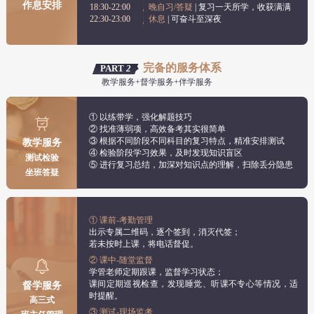
作息安排
18:30-22:00
晚自习/答疑
| 复习一天所学，收获满满
22:30-23:00
休息
| 可奋斗至深夜
完备的服务体系
PART
2
教学服务+督学服务+伴学服务
① 以练带学，强化解题技巧
② 找准薄弱项，高效备考其实很简单
③ 根据不同阶段不同科目的复习特点，精准安排测试
教学服务
④ 检验阶段学习效果，及时发现知识盲区
测试检验
⑤ 进行复习总结，加深对知识点的理解，扫除丢分隐患
坐班答疑
① 课前-考勤管理
出示专属二维码，逐个签到，消灭代签；
若未按时上课，将电话督促。
② 课中-随堂监督
学管老师定期跟课，监督学习状态；
课间定期巡视检查，发现睡觉、听课不专心等情况，适
督学服务
时提醒。
高三式
③ 测试-现场监考