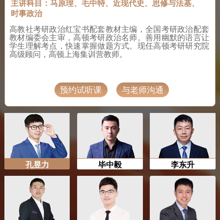
主讲科目：马原理、毛中特、近现代史、思修与法基、
时事政治
高教社考研政治红宝书配套教材主编，全国考研政治配套
教材编委会主审，高顿考研政治名师。善用幽默的语言让
学生理解考点，快速掌握做题方式。现任高顿考研研究院
高级顾问，高顿上海集训营教师。
预约试听课
与老师沟通
孔昱力
毕中毅
李东升