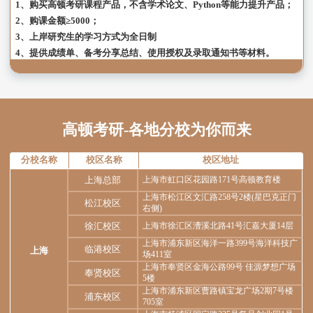
1、购买高顿考研课程产品，不含学术论文、Python等能力提升产品；
2、购课金额≥5000；
3、上岸研究生的学习方式为全日制
4、提供成绩单、备考分享总结、使用授权及录取通知书等材料。
高顿考研-各地分校为你而来
分校名称
校区名称
校区地址
上海总部
上海市虹口区花园路171号高顿教育楼
上海市松江区文汇路258号2楼(星巴克正门
松江校区
右侧)
徐汇校区
上海市徐汇区漕溪北路41号汇嘉大厦14层
上海市浦东新区海洋一路399号海洋科技广
临港校区
上海
场411室
上海市奉贤区金海公路99号 佳源梦想广场
奉贤校区
5楼
上海市浦东新区曹路镇宝龙广场2期7号楼
浦东校区
705室