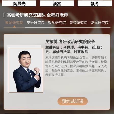
闫晨光
潘杰
颜冬
高顿考研研究院团队 全程好老师
政治研究院
英语研究院
数学研究院
管综研究院
复试研究院
吴振博 考研政治研究院院长
主讲科目：马原理、毛中特、近现代
史、思修与法基、时事政治
原培训辅导机构考研政治负责人，2018年知名
辅导机构暑期集训营受欢迎的政治老师，秋季
营评分高分老师，授课风格幽默风趣，深入浅
出，颇受学生的喜爱。现任政治研究院院长，
考研政治讲师。
预约试听课