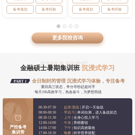
备考规划
备考经验
备考规划
备考经验
更多院校咨询
金融硕士暑期集训班
沉浸式学习
全日制封闭管理 沉浸式学习体验，专注备考
PART
1
·重回高三状态，争分夺秒赶超对手
·每天10h高效学习，热血奋斗，为梦想而战
06:30-07:30
起床/晨练
| 开启一天奋战
08:00-08:30
早自习
| 单词自测，进入备战状态
08:30-11:30
上午
| 全身心投入学习
12:00-14:00
午休
| 养精蓄锐
严控备考
14:00-17:00
下午
| 知识高效吸收
集训营
17:00-18:30
晚餐
| 科学营养搭配