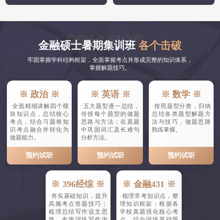
金融硕士暑期集训班
各个击破
牢固掌握学科结构框架，全面掌握考点并形成完整的知识体系，
掌握解题技巧。
※ 政治 ※
※ 英语 ※
※ 数学 ※
·全面精细讲解四个模
·五大题型逐一总结，
·按照题型分类，归纳
块知识点，总结核心
传授每个题型的做题
总结各类题型解题方
考点，结合习题将知
思路与方法；在真题
法与技巧，做题思路
识考点融合并转化为
中巩固词汇及长难句
熟练掌握。
做题能力。
分析方法。
预约试听
预约试听
预约试听
※ 396经综 ※
※ 金融431 ※
·夯实基础知识，提升
·梳理常考知识点，整
高频考点答题技巧；
理知识框架；根据各
梳理总结写作设文思
学校真题强化核心考
路，专项训练写作内
点，综合训练基础题